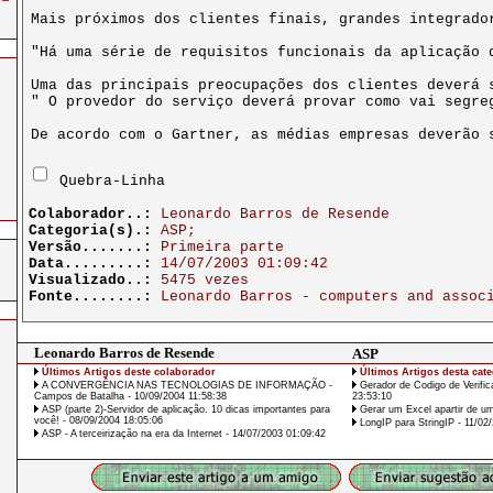
Quebra-Linha
Colaborador..:
Leonardo Barros de Resende
Categoria(s).:
ASP;
Versão.......:
Primeira parte
Data.........:
14/07/2003 01:09:42
Visualizado..:
5475 vezes
Fonte........:
Leonardo Barros - computers and assoc
Leonardo Barros de Resende
ASP
Últimos Artigos deste colaborador
Últimos Artigos desta cate
A CONVERGÊNCIA NAS TECNOLOGIAS DE INFORMAÇÃO -
Gerador de Codigo de Verif
Campos de Batalha - 10/09/2004 11:58:38
23:53:10
ASP (parte 2)-Servidor de aplicação. 10 dicas importantes para
Gerar um Excel apartir de um
você! - 08/09/2004 18:05:06
LongIP para StringIP - 11/02
ASP - A terceirização na era da Internet - 14/07/2003 01:09:42