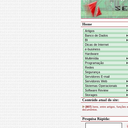
Home
Artigos
Banco de Dados
BI
Dicas de Internet
e-business
Hardware
Multimídia
Programação
Redes
Segurança
Servidores E-mail
Servidores Web
Sistemas Operacionais
Software Review
Storages
Conteúdo atual do site:
[807]
ítens, entre artigos, funções 
documentos.
Pesquisa Rápida: