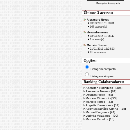
Pesquisa Avançada
Últimos 3 acessos:
Alexandre Neves
03/03/2015 11:08:01
167 acesso(s)
alexandre neves
03/03/2015 11:06:42
1 acesso(s)
Marcelo Torres
21/01/2015 15:24:53
61 acesso(s)
Opções:
Listagem completa
Listagem simples
Ranking Colaboradores:
Adenilton Rodrigues - [304]
Alexandre Neves - [61]
Douglas Freire - [54]
Marcelo Giovanni - [53]
Marcelo Torres - [43]
Angelita Bernardes - [31]
Addy Magalhães Cunha - [28]
Manuel Fraguas - [24]
Ludmila Valadares - [20]
Marcelo Capelo - [18]