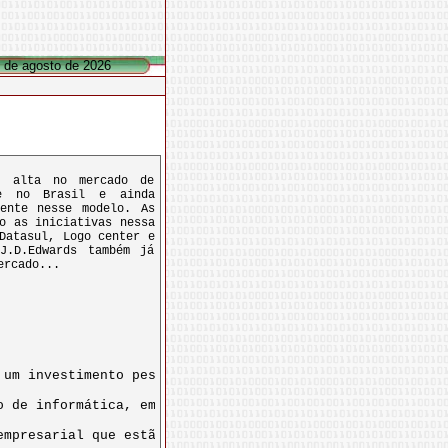
7 de agosto de 2026
m alta no mercado de
te no Brasil e ainda
mente nesse modelo. As
o as iniciativas nessa
Datasul, Logo center e
J.D.Edwards também já
ercado...