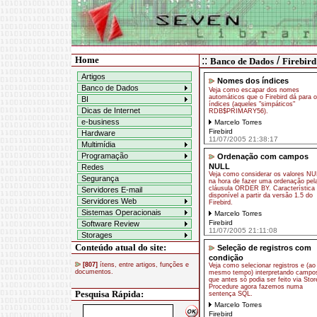
Home
::
/
Banco de Dados
Firebird
Artigos
Nomes dos índices
Banco de Dados
Veja como escapar dos nomes
automáticos que o Firebird dá para 
BI
índices (aqueles "simpáticos"
Dicas de Internet
RDB$PRIMARY56).
e-business
Marcelo Torres
Firebird
Hardware
11/07/2005 21:38:17
Multimídia
Programação
Ordenação com campos
NULL
Redes
Veja como considerar os valores NU
Segurança
na hora de fazer uma ordenação pel
cláusula ORDER BY. Característica
Servidores E-mail
disponível a partir da versão 1.5 do
Servidores Web
Firebird.
Sistemas Operacionais
Marcelo Torres
Firebird
Software Review
11/07/2005 21:11:08
Storages
Conteúdo atual do site:
Seleção de registros com
condição
[807]
ítens, entre artigos, funções e
Veja como selecionar registros e (ao
documentos.
mesmo tempo) interpretando campo
que antes só podia ser feito via Stor
Procedure agora fazemos numa
Pesquisa Rápida:
sentença SQL.
Marcelo Torres
Firebird