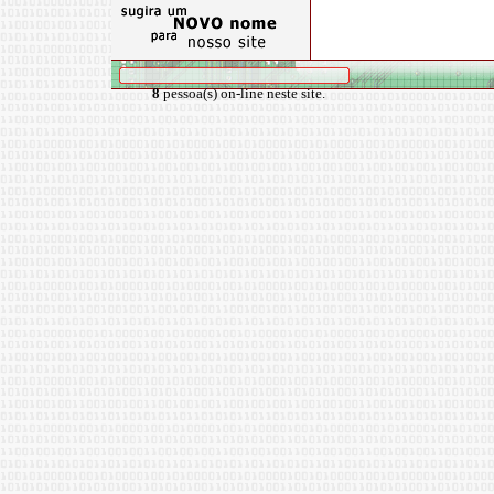
8
pessoa(s) on-line neste site.