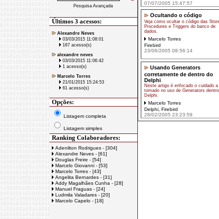
07/07/2005 15:47:57
Pesquisa Avançada
Ocultando o código
Últimos 3 acessos:
Veja como ocultar o código das Stor
Procedures e Triggers do banco de
dados.
Alexandre Neves
Marcelo Torres
03/03/2015 11:08:01
167 acesso(s)
Firebird
23/06/2005 08:56:14
alexandre neves
03/03/2015 11:06:42
1 acesso(s)
Usando Generators
corretamente de dentro do
Marcelo Torres
Delphi
21/01/2015 15:24:53
Neste artigo é enfocado o cuidado a
61 acesso(s)
tomado no uso de Generators dentro
Delphi.
Opções:
Marcelo Torres
Delphi
,
Firebird
28/02/2005 23:23:59
Listagem completa
Listagem simples
Ranking Colaboradores:
Adenilton Rodrigues - [304]
Alexandre Neves - [61]
Douglas Freire - [54]
Marcelo Giovanni - [53]
Marcelo Torres - [43]
Angelita Bernardes - [31]
Addy Magalhães Cunha - [28]
Manuel Fraguas - [24]
Ludmila Valadares - [20]
Marcelo Capelo - [18]