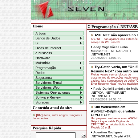
Home
::
/
Programação
.NET/ASP
Artigos
ASP .NET não aparece no I
Banco de Dados
ASP.NET nao aparece nas extensõe
serviço da WEB no IIS
BI
Addy Magalhães Cunha
Dicas de Internet
Microsoft IIS
,
.NET/ASP.NET
,
e-business
.NET/VB.NET
Hardware
23/06/2008 13:01:39
Multimídia
Try..Catch vazio, um "On E
Programação
Resume Next" com outro n
Redes
Muitas vezes vemos blocos de
Segurança
tratamentos de exceções totalmente
vazios; isso corresponde ao velho "
Servidores E-mail
Error Resume Next" no Asp tradicion
Servidores Web
Paulo Daniel Bandeira de Mell
Sistemas Operacionais
.NET/C#
,
.NET/ASP.NET
,
.NET/VB.NET
Software Review
29/08/2007 14:51:05
Storages
Um Webservice em
Conteúdo atual do site:
ASP.NET+Delphi que valida
CPNJ E CPF
[807]
ítens, entre artigos, funções e
documentos.
Um pequeno webservice em ASP.NE
Delphi 7 que valida Digitos de
CPF/CNPJ e calcula digito check
Pesquisa Rápida:
Modulo 10 e 11.
Adenilton Rodrigues
.NET/ASP.NET
,
Delphi
,
ASP
,