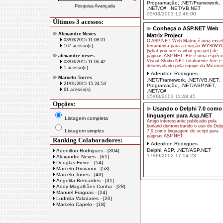
Programação
,
.NET/Framework
,
Pesquisa Avançada
.NET/C#
,
.NET/VB.NET
05/03/2003 12:46:00
Últimos 3 acessos:
Conheça o ASP.NET Web
Alexandre Neves
Matrix Project
03/03/2015 11:08:01
O ASP.NET Web Matrix é uma excel
167 acesso(s)
ferramenta para a criação WYSIWY
(what you see is what you get) de
alexandre neves
páginas ASP.NET. Ele é uma espéci
Visual Studio.NET totalmente free e
03/03/2015 11:06:42
desenvolvido pela equipe da Microso
1 acesso(s)
Adenilton Rodrigues
Marcelo Torres
.NET/Framework
,
.NET/VB.NET
,
21/01/2015 15:24:53
Programação
,
.NET/ASP.NET
,
61 acesso(s)
.NET/C#
05/03/2003 11:48:45
Opções:
Usando o Delphi 7.0 como
linguagem para Asp.NET
Listagem completa
Artigo interessante publicado pela
borland demonstrando o uso do Delp
Listagem simples
7.0 como linguagem de script para
páginas ASP.NET
Ranking Colaboradores:
Adenilton Rodrigues
Delphi
,
ASP
,
.NET/ASP.NET
Adenilton Rodrigues - [304]
17/09/2002 17:54:23
Alexandre Neves - [61]
Douglas Freire - [54]
Marcelo Giovanni - [53]
Marcelo Torres - [43]
Angelita Bernardes - [31]
Addy Magalhães Cunha - [28]
Manuel Fraguas - [24]
Ludmila Valadares - [20]
Marcelo Capelo - [18]