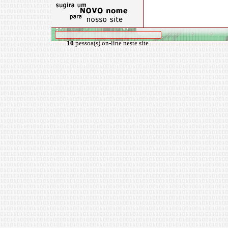
10
pessoa(s) on-line neste site.