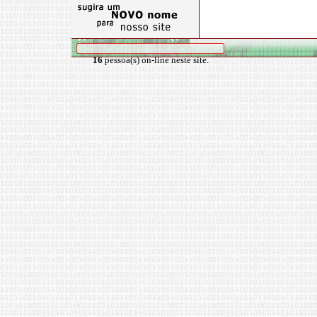
16
pessoa(s) on-line neste site.