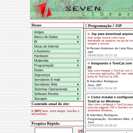
Home
::
/
Programação
JSP
Artigos
Jsp para download arquiv
Banco de Dados
Este artigo mostra como fazer
downloads de arquivos via jsp de fo
BI
simples e enxuta.
Dicas de Internet
Renato Anderson de Lima Ros
e-business
JSP
08/09/2004 18:27:18
Hardware
Multimídia
Integrando o TomCat com
Programação
IIS
Redes
Veja como integrar o TomCat com o 
e executar aplicações JSP sem utiliz
Segurança
porta do TomCat na URL.
Servidores E-mail
Adenilton Rodrigues
Servidores Web
Java
,
JSP
31/08/2003 20:04:35
Sistemas Operacionais
Software Review
Como instalar e configurar
Storages
TomCat no Windows
Conteúdo atual do site:
Veja como configurar o TomCat para
executar páginas JSP e Servlets em
ambientes Windows.
[807]
ítens, entre artigos, funções e
documentos.
Adenilton Rodrigues
Programação
,
Servidores Web
,
J
Java
Pesquisa Rápida:
02/03/2003 20:39:22