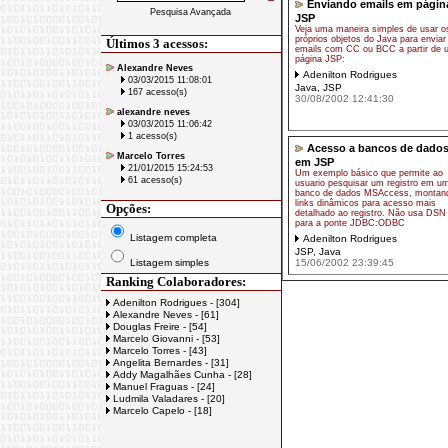
Enviando emails em págin
Pesquisa Avançada
JSP
Veja uma maneira simples de usar o
próprios objetos do Java para enviar
Últimos 3 acessos:
emails com CC ou BCC a partir de 
página JSP:
Alexandre Neves
Adenilton Rodrigues
03/03/2015 11:08:01
Java
,
JSP
167 acesso(s)
30/08/2002 12:41:30
alexandre neves
03/03/2015 11:06:42
1 acesso(s)
Acesso a bancos de dado
Marcelo Torres
em JSP
21/01/2015 15:24:53
Um exemplo básico que permite ao
61 acesso(s)
usuario pesquisar um registro em u
banco de dados MSAccess, montan
links dinâmicos para acesso mais
Opções:
detalhado ao registro. Não usa DSN
para a ponte JDBC:ODBC
Listagem completa
Adenilton Rodrigues
JSP
,
Java
Listagem simples
15/06/2002 23:39:45
Ranking Colaboradores:
Adenilton Rodrigues - [304]
Alexandre Neves - [61]
Douglas Freire - [54]
Marcelo Giovanni - [53]
Marcelo Torres - [43]
Angelita Bernardes - [31]
Addy Magalhães Cunha - [28]
Manuel Fraguas - [24]
Ludmila Valadares - [20]
Marcelo Capelo - [18]