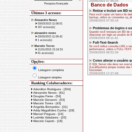
25/09/2003 07:46:05
Pesquisa Avançada
Banco de Dados
Retirar e Incluir um BD n
Últimos 3 acessos:
Para você copiar um banco de dad
backup, utilize os comandos sp_d
Alexandre Neves
25/09/2003 07:50:16
03/03/2015 11:08:01
167 acesso(s)
Problemas de logins e u
Quando você restaura um BD de out
alexandre neves
relacionar um login ao usuário do 
03/03/2015 11:06:42
25/09/2003 08:11:42
1 acesso(s)
Full-Text-Search
Marcelo Torres
Se você utiliza consulta LIKE e ne
performance, utilize o FULL-TE
21/01/2015 15:24:53
25/09/2003 08:52:29
61 acesso(s)
Como alterar o usuário q
Opções:
O SQL Server não deve ser execut
(LocalSystem) porque muitas das 
Listagem completa
funcionam.
25/09/2003 17:27:49
Listagem simples
Ranking Colaboradores:
Adenilton Rodrigues - [304]
Alexandre Neves - [61]
Douglas Freire - [54]
Marcelo Giovanni - [53]
Marcelo Torres - [43]
Angelita Bernardes - [31]
Addy Magalhães Cunha - [28]
Manuel Fraguas - [24]
Ludmila Valadares - [20]
Marcelo Capelo - [18]