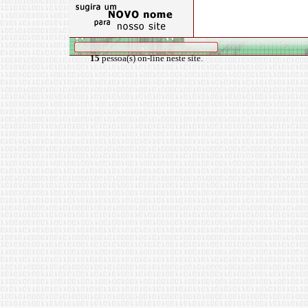
15
pessoa(s) on-line neste site.