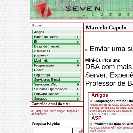
Home
Marcelo Capelo
Artigos
Banco de Dados
BI
Dicas de Internet
Enviar uma su
e-business
Hardware
Mini-Curriculum:
Multimídia
DBA com mais 
Programação
Redes
Server. Experi
Segurança
Servidores E-mail
Professor de B
Servidores Web
Sistemas Operacionais
Software Review
Artigos
Storages
Comparação Data no Ora
Conteúdo atual do site:
Alguns drivers de OLEDB/ODBC n
campos do tipo data no Orcle. Dest
e funções do Oracle para resolver
[807]
ítens, entre artigos, funções e
24/07/2008 13:25:00
documentos.
ASP
Pesquisa Rápida:
Problema de data na We
As suas páginas ASP não aparece
você deseja.