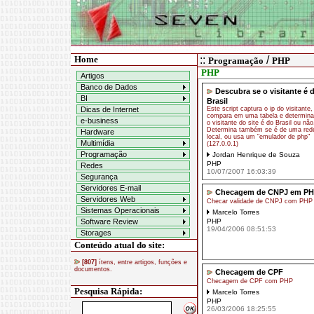
Home
::
/
Programação
PHP
PHP
Artigos
Banco de Dados
Descubra se o visitante é 
BI
Brasil
Dicas de Internet
Este script captura o ip do visitante,
compara em uma tabela e determina
e-business
o visitante do site é do Brasil ou não
Determina também se é de uma red
Hardware
local, ou usa um "emulador de php"
Multimídia
(127.0.0.1)
Programação
Jordan Henrique de Souza
PHP
Redes
10/07/2007 16:03:39
Segurança
Servidores E-mail
Checagem de CNPJ em P
Servidores Web
Checar validade de CNPJ com PHP
Sistemas Operacionais
Marcelo Torres
Software Review
PHP
19/04/2006 08:51:53
Storages
Conteúdo atual do site:
[807]
ítens, entre artigos, funções e
documentos.
Checagem de CPF
Checagem de CPF com PHP
Pesquisa Rápida:
Marcelo Torres
PHP
26/03/2006 18:25:55