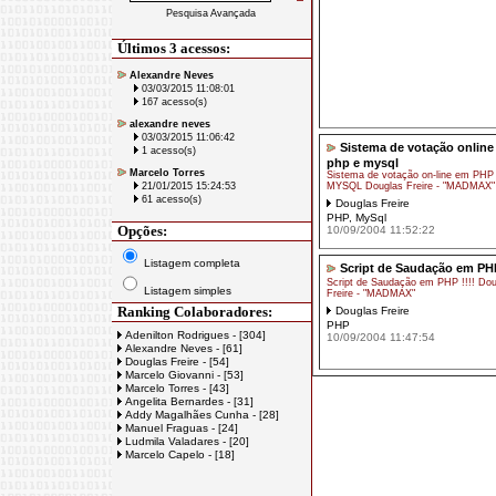
Pesquisa Avançada
Últimos 3 acessos:
Alexandre Neves
03/03/2015 11:08:01
167 acesso(s)
alexandre neves
03/03/2015 11:06:42
Sistema de votação online
1 acesso(s)
php e mysql
Marcelo Torres
Sistema de votação on-line em PHP
21/01/2015 15:24:53
MYSQL Douglas Freire - "MADMAX"
61 acesso(s)
Douglas Freire
PHP
,
MySql
Opções:
10/09/2004 11:52:22
Listagem completa
Script de Saudação em PH
Script de Saudação em PHP !!!! Dou
Listagem simples
Freire - "MADMAX"
Ranking Colaboradores:
Douglas Freire
PHP
Adenilton Rodrigues - [304]
10/09/2004 11:47:54
Alexandre Neves - [61]
Douglas Freire - [54]
Marcelo Giovanni - [53]
Marcelo Torres - [43]
Angelita Bernardes - [31]
Addy Magalhães Cunha - [28]
Manuel Fraguas - [24]
Ludmila Valadares - [20]
Marcelo Capelo - [18]