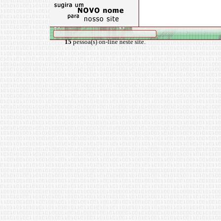
15
pessoa(s) on-line neste site.