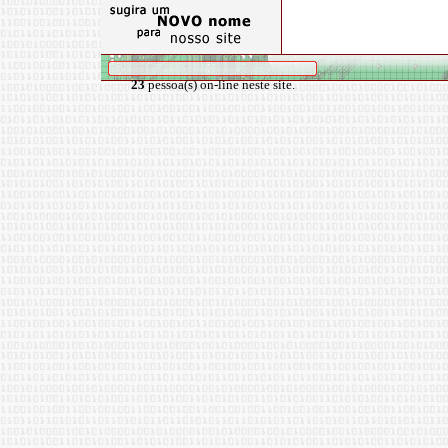
23
pessoa(s) on-line neste site.