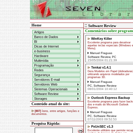
Home
::
Software Review
Comentários sobre program
Artigos
Banco de Dados
WinKey Killer
BI
Excelente programa para desativar
aquelas teclas especiais (Windows 
Dicas de Internet
Menu).
e-business
Manuel Fraguas
Hardware
Software Review
,
PC
15/05/2004 01:21:39
Multimídia
Programação
Tenkai v1.4.1
Redes
Gera Modelos em Papel (dobraduras
utilizando arquivos modelados por
Segurança
programas 3D.
Servidores E-mail
Manuel Fraguas
Servidores Web
PC
,
Software Review
Sistemas Operacionais
08/01/2004 10:40:12
Software Review
Outlook Express Backup
Storages
Excelente programa para fazer back
Conteúdo atual do site:
dos e-mails do Microsoft Outlook
Express.
[807]
ítens, entre artigos, funções e
Manuel Fraguas
documentos.
PC
,
Software Review
07/11/2003 09:52:53
Pesquisa Rápida:
PxUnSEC v1.3
Excelente utilitário que permite recu