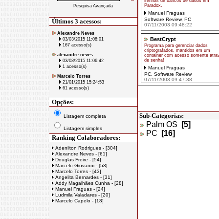
senhas de bancos de dados em
Paradox.
Pesquisa Avançada
Manuel Fraguas
Software Review
,
PC
Últimos 3 acessos:
07/11/2003 09:48:22
Alexandre Neves
BestCrypt
03/03/2015 11:08:01
167 acesso(s)
Programa para gerenciar dados
criptografados, mantidos em um
alexandre neves
container com acesso somente atra
de senha!
03/03/2015 11:06:42
1 acesso(s)
Manuel Fraguas
PC
,
Software Review
Marcelo Torres
07/11/2003 09:47:38
21/01/2015 15:24:53
61 acesso(s)
Opções:
Sub-Categorias:
Listagem completa
Palm OS
[5]
Listagem simples
PC
[16]
Ranking Colaboradores:
Adenilton Rodrigues - [304]
Alexandre Neves - [61]
Douglas Freire - [54]
Marcelo Giovanni - [53]
Marcelo Torres - [43]
Angelita Bernardes - [31]
Addy Magalhães Cunha - [28]
Manuel Fraguas - [24]
Ludmila Valadares - [20]
Marcelo Capelo - [18]