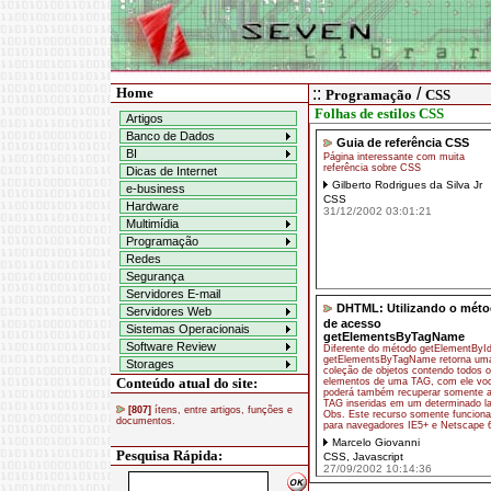
Home
::
/
Programação
CSS
Folhas de estilos CSS
Artigos
Banco de Dados
Guia de referência CSS
BI
Página interessante com muita
referência sobre CSS
Dicas de Internet
Gilberto Rodrigues da Silva Jr
e-business
CSS
Hardware
31/12/2002 03:01:21
Multimídia
Programação
Redes
Segurança
Servidores E-mail
DHTML: Utilizando o mét
Servidores Web
de acesso
Sistemas Operacionais
getElementsByTagName
Software Review
Diferente do método getElementById
getElementsByTagName retorna um
Storages
coleção de objetos contendo todos 
Conteúdo atual do site:
elementos de uma TAG, com ele vo
poderá também recuperar somente 
TAG inseridas em um determinado la
[807]
ítens, entre artigos, funções e
Obs. Este recurso somente funciona
documentos.
para navegadores IE5+ e Netscape 
Marcelo Giovanni
Pesquisa Rápida:
CSS
,
Javascript
27/09/2002 10:14:36