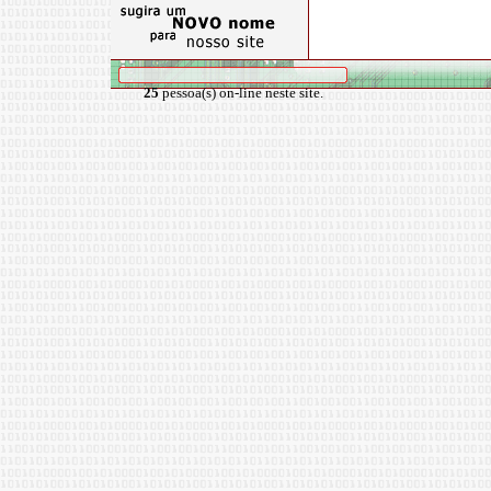
25
pessoa(s) on-line neste site.