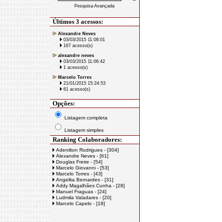
Pesquisa Avançada
Últimos 3 acessos:
Alexandre Neves
03/03/2015 11:08:01
167 acesso(s)
alexandre neves
03/03/2015 11:06:42
1 acesso(s)
Marcelo Torres
21/01/2015 15:24:53
61 acesso(s)
Opções:
Listagem completa
Listagem simples
Ranking Colaboradores:
Adenilton Rodrigues - [304]
Alexandre Neves - [61]
Douglas Freire - [54]
Marcelo Giovanni - [53]
Marcelo Torres - [43]
Angelita Bernardes - [31]
Addy Magalhães Cunha - [28]
Manuel Fraguas - [24]
Ludmila Valadares - [20]
Marcelo Capelo - [18]