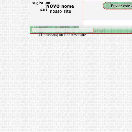
21
pessoa(s) on-line neste site.