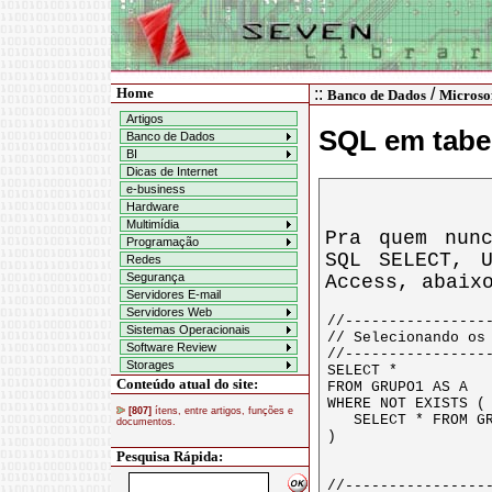
Home
::
/
Banco de Dados
Microso
Artigos
SQL em tabe
Banco de Dados
BI
Dicas de Internet
e-business
Hardware
Multimídia
Pra quem nun
Programação
SQL SELECT, 
Redes
Segurança
Access, abaix
Servidores E-mail
Servidores Web
Sistemas Operacionais
Software Review
Storages
Conteúdo atual do site:
[807]
ítens, entre artigos, funções e
documentos.
Pesquisa Rápida: