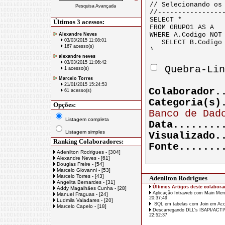
Pesquisa Avançada
Últimos 3 acessos:
Alexandre Neves
03/03/2015 11:08:01
167 acesso(s)
alexandre neves
03/03/2015 11:06:42
Quebra-Lin
1 acesso(s)
Marcelo Torres
21/01/2015 15:24:53
Colaborador
61 acesso(s)
Categoria(s
Opções:
Banco de Dad
Listagem completa
Data.......
Listagem simples
Visualizado
Ranking Colaboradores:
Fonte......
Adenilton Rodrigues - [304]
Alexandre Neves - [61]
Douglas Freire - [54]
Marcelo Giovanni - [53]
Marcelo Torres - [43]
Adenilton Rodrigues
Angelita Bernardes - [31]
Últimos Artigos deste colabora
Addy Magalhães Cunha - [28]
Aplicação Intraweb com Main Men
Manuel Fraguas - [24]
20:37:49
Ludmila Valadares - [20]
SQL em tabelas com Join em Acce
Marcelo Capelo - [18]
Descarregando DLL's ISAPI/ACT
22:52:37