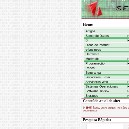
Home
Artigos
Banco de Dados
BI
Dicas de Internet
e-business
Hardware
Multimídia
Programação
Redes
Segurança
Servidores E-mail
Servidores Web
Sistemas Operacionais
Software Review
Storages
Conteúdo atual do site:
[807]
ítens, entre artigos, funções 
documentos.
Pesquisa Rápida: