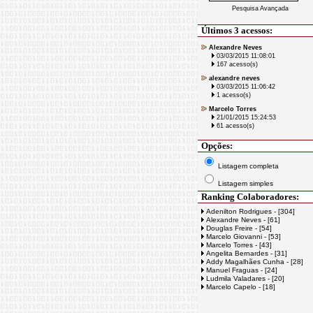
Pesquisa Avançada
Últimos 3 acessos:
Alexandre Neves
03/03/2015 11:08:01
167 acesso(s)
alexandre neves
03/03/2015 11:06:42
1 acesso(s)
Marcelo Torres
21/01/2015 15:24:53
61 acesso(s)
Opções:
Listagem completa
Listagem simples
Ranking Colaboradores:
Adenilton Rodrigues - [304]
Alexandre Neves - [61]
Douglas Freire - [54]
Marcelo Giovanni - [53]
Marcelo Torres - [43]
Angelita Bernardes - [31]
Addy Magalhães Cunha - [28]
Manuel Fraguas - [24]
Ludmila Valadares - [20]
Marcelo Capelo - [18]