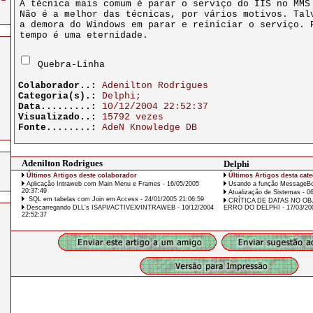
Quebra-Linha
Colaborador..:
Adenilton Rodrigues
Categoria(s).:
Delphi;
Data.........:
10/12/2004 22:52:37
Visualizado..:
15792 vezes
Fonte........:
AdeN Knowledge DB
Adenilton Rodrigues
Delphi
Últimos Artigos deste colaborador
Últimos Artigos desta cate
Aplicação Intraweb com Main Menu e Frames - 16/05/2005
Usando a função MessageBox
20:37:49
Atualização de Sistemas - 06
SQL em tabelas com Join em Access - 24/01/2005 21:06:59
CRÍTICA DE DATAS NO O
Descarregando DLL's ISAPI/ACTIVEX/INTRAWEB - 10/12/2004
ERRO DO DELPHI - 17/03/200
22:52:37