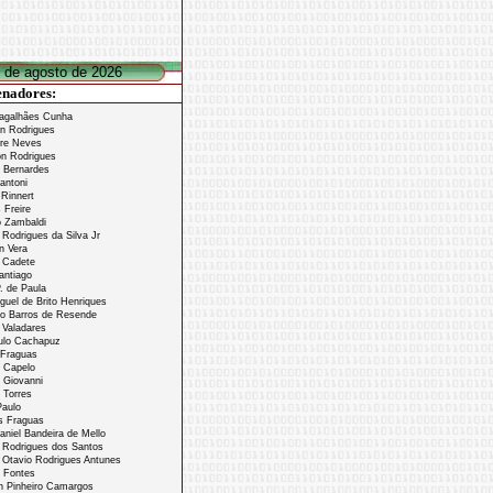
7 de agosto de 2026
nadores:
galhães Cunha
n Rodrigues
re Neves
n Rodrigues
 Bernardes
antoni
Rinnert
 Freire
 Zambaldi
 Rodrigues da Silva Jr
n Vera
 Cadete
antiago
. de Paula
uel de Brito Henriques
o Barros de Resende
 Valadares
ulo Cachapuz
Fraguas
 Capelo
 Giovanni
 Torres
aulo
 Fraguas
niel Bandeira de Mello
 Rodrigues dos Santos
Otavio Rodrigues Antunes
 Fontes
n Pinheiro Camargos