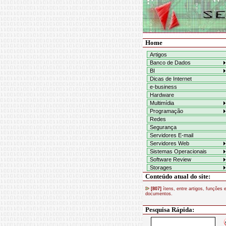
Home
Artigos
Banco de Dados
BI
Dicas de Internet
e-business
Hardware
Multimídia
Programação
Redes
Segurança
Servidores E-mail
Servidores Web
Sistemas Operacionais
Software Review
Storages
Conteúdo atual do site:
[807]
ítens, entre artigos, funções 
documentos.
Pesquisa Rápida: