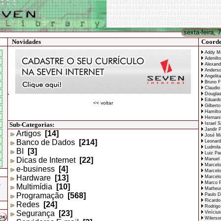
sexta-feira, 
Novidades
Coorde
Addy Ma
Adenilto
Alexand
Anderso
Angelita
Bruno F
Claudio 
Douglas
Eduardo
<< voltar
Gilberto
Hamilto
Hernani
Sub-Categorias:
Israel S
Jandir P
Artigos
[14]
José Mig
Banco de Dados
[214]
Leonard
Ludmila
BI
[3]
Luiz Pa
Dicas de Internet
[22]
Manuel 
Marcelo
e-business
[4]
Marcelo
Hardware
[13]
Marcelo
Marco P
e
Multimídia
[10]
Matheus
Programação
[568]
Paulo Da
Ricardo
Redes
[24]
Rodrigo 
Segurança
[23]
Vinícius
Wilerso