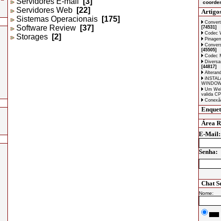
Servidores E-mail
[3]
coorden
Servidores Web
[22]
Artigos
Sistemas Operacionais
[175]
Convert
Software Review
[37]
[74531]
Codec
Storages
[2]
Pinagem
Conversã
[45505]
Codec 
Diversa
[44817]
Alterand
iNSTAL
WINDO
Um Webs
valida C
Conexã
Enquet
Área Re
E-Mail:
Senha:
Chat S
Nome: