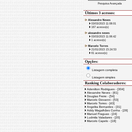
Pesquisa Avançada
Últimos 3 acessos:
Alexandre Neves
03/03/2015 11:08:01
167 acesso(s)
alexandre neves
03/03/2015 11:06:42
1 acesso(s)
Marcelo Torres
21/01/2015 15:24:53
61 acesso(s)
Opções:
Listagem completa
Listagem simples
Ranking Colaboradores:
Adenilton Rodrigues - [304]
Alexandre Neves - [61]
Douglas Freire - [54]
Marcelo Giovanni - [53]
Marcelo Torres - [43]
Angelita Bernardes - [31]
Addy Magalhães Cunha - [28]
Manuel Fraguas - [24]
Ludmila Valadares - [20]
Marcelo Capelo - [18]