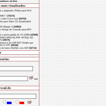
adores on-line
 mais visualizados:
a o adaptador SVideo para RCA
 WMV 7
[70273]
 Cabo Cross-over
[56702]
o para Video CD (Atualizado!)
MS Mpeg4 v3
[44863]
s Strings de Conexão para ADO
o a porta padrão do TS (3389)
[42508]
ANDO APACHE,PHP, MYSQL NO
WS
[39375]
ervice em ASP.NET+Delphi que
PNJ E CPF
[36246]
o de banco MySQL com ASP
[32714]
e
strita:
evenLib: