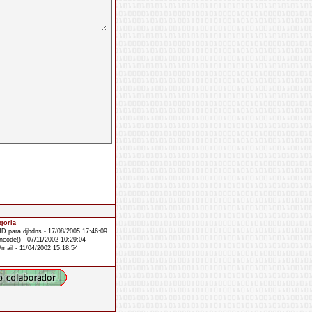
goria
D para djbdns - 17/08/2005 17:46:09
ncode() - 07/11/2002 10:29:04
g/mail - 11/04/2002 15:18:54