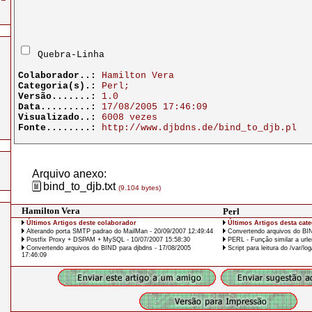
Quebra-Linha
Colaborador..:
Hamilton Vera
Categoria(s).:
Perl;
Versão.......:
1.0
Data.........:
17/08/2005 17:46:09
Visualizado..:
6008 vezes
Fonte........:
http://www.djbdns.de/bind_to_djb.pl
Arquivo anexo:
bind_to_djb.txt
(9.104 bytes)
Hamilton Vera
Perl
Últimos Artigos deste colaborador
Últimos Artigos desta cate
Alterando porta SMTP padrao do MailMan - 20/09/2007 12:49:44
Convertendo arquivos do BIN
Postfix Proxy + DSPAM + MySQL - 10/07/2007 15:58:30
PERL - Função similar a urle
Convertendo arquivos do BIND para djbdns - 17/08/2005
Script para leitura do /var/lo
17:46:09