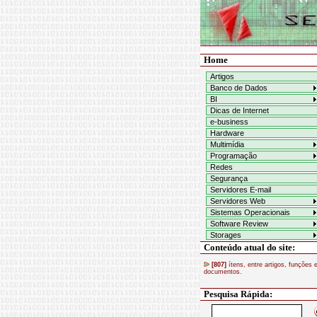
Home
Artigos
Banco de Dados
BI
Dicas de Internet
e-business
Hardware
Multimídia
Programação
Redes
Segurança
Servidores E-mail
Servidores Web
Sistemas Operacionais
Software Review
Storages
Conteúdo atual do site:
[807]
ítens, entre artigos, funções 
documentos.
Pesquisa Rápida: