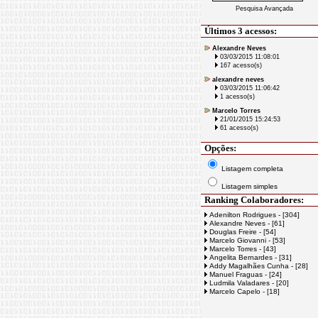
Pesquisa Avançada
Últimos 3 acessos:
Alexandre Neves
03/03/2015 11:08:01
167 acesso(s)
alexandre neves
03/03/2015 11:06:42
1 acesso(s)
Marcelo Torres
21/01/2015 15:24:53
61 acesso(s)
Opções:
Listagem completa
Listagem simples
Ranking Colaboradores:
Adenilton Rodrigues - [304]
Alexandre Neves - [61]
Douglas Freire - [54]
Marcelo Giovanni - [53]
Marcelo Torres - [43]
Angelita Bernardes - [31]
Addy Magalhães Cunha - [28]
Manuel Fraguas - [24]
Ludmila Valadares - [20]
Marcelo Capelo - [18]