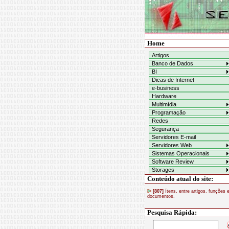
Home
Artigos
Banco de Dados
BI
Dicas de Internet
e-business
Hardware
Multimídia
Programação
Redes
Segurança
Servidores E-mail
Servidores Web
Sistemas Operacionais
Software Review
Storages
Conteúdo atual do site:
[807]
ítens, entre artigos, funções 
documentos.
Pesquisa Rápida: