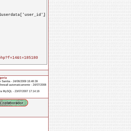
php?f=14&t=185180
goria
 e Samba - 24/06/2009 16:46:39
firewall automaticamente - 24/07/2008
ra MySQL - 23/07/2007 17:14:16