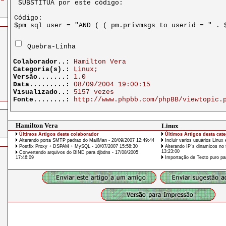
Quebra-Linha
Colaborador..:
Hamilton Vera
Categoria(s).:
Linux;
Versão.......:
1.0
Data.........:
08/09/2004 19:00:15
Visualizado..:
5157 vezes
Fonte........:
http://www.phpbb.com/phpBB/viewtopic.
Hamilton Vera
Linux
Últimos Artigos deste colaborador
Últimos Artigos desta cate
Alterando porta SMTP padrao do MailMan - 20/09/2007 12:49:44
Incluir varios usuários Linux
Postfix Proxy + DSPAM + MySQL - 10/07/2007 15:58:30
Alterando IP´s dinamicos no 
13:23:00
Convertendo arquivos do BIND para djbdns - 17/08/2005
17:46:09
Importação de Texto puro pa