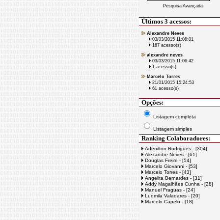
Pesquisa Avançada
Últimos 3 acessos:
Alexandre Neves
03/03/2015 11:08:01
167 acesso(s)
alexandre neves
03/03/2015 11:06:42
1 acesso(s)
Marcelo Torres
21/01/2015 15:24:53
61 acesso(s)
Opções:
Listagem completa
Listagem simples
Ranking Colaboradores:
Adenilton Rodrigues - [304]
Alexandre Neves - [61]
Douglas Freire - [54]
Marcelo Giovanni - [53]
Marcelo Torres - [43]
Angelita Bernardes - [31]
Addy Magalhães Cunha - [28]
Manuel Fraguas - [24]
Ludmila Valadares - [20]
Marcelo Capelo - [18]