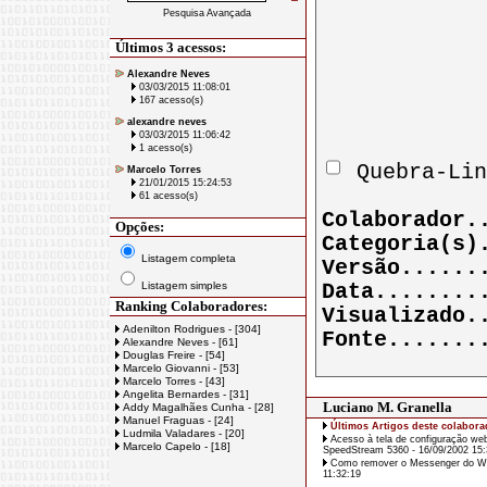
Pesquisa Avançada
Últimos 3 acessos:
Alexandre Neves
03/03/2015 11:08:01
167 acesso(s)
alexandre neves
03/03/2015 11:06:42
1 acesso(s)
Quebra-Lin
Marcelo Torres
21/01/2015 15:24:53
61 acesso(s)
Colaborador
Opções:
Categoria(s
Listagem completa
Versão.....
Listagem simples
Data.......
Ranking Colaboradores:
Visualizado
Adenilton Rodrigues - [304]
Fonte......
Alexandre Neves - [61]
Douglas Freire - [54]
Marcelo Giovanni - [53]
Marcelo Torres - [43]
Angelita Bernardes - [31]
Luciano M. Granella
Addy Magalhães Cunha - [28]
Manuel Fraguas - [24]
Últimos Artigos deste colabora
Ludmila Valadares - [20]
Acesso à tela de configuração w
Marcelo Capelo - [18]
SpeedStream 5360 - 16/09/2002 15:
Como remover o Messenger do Wi
11:32:19