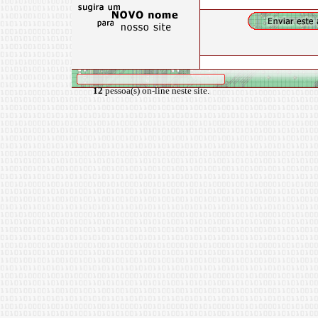
12
pessoa(s) on-line neste site.