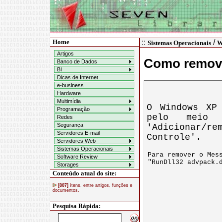
Home
::
/
Sistemas Operacionais
W
Artigos
Como remove
Banco de Dados
BI
Dicas de Internet
e-business
Hardware
Multimídia
O Windows XP
Programação
pelo meio 
Redes
Segurança
'Adicionar/
Servidores E-mail
Controle'.
Servidores Web
Sistemas Operacionais
Software Review
Storages
Conteúdo atual do site:
[807]
ítens, entre artigos, funções e
documentos.
Pesquisa Rápida: