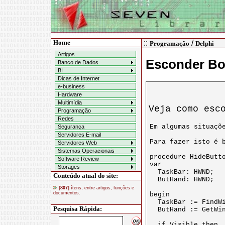
Home
::
/
Programação
Delphi
Artigos
Esconder Bot
Banco de Dados
BI
Dicas de Internet
e-business
Hardware
Multimídia
Veja como esc
Programação
Redes
Segurança
Servidores E-mail
Servidores Web
Sistemas Operacionais
Software Review
Storages
Conteúdo atual do site:
[807]
ítens, entre artigos, funções e
documentos.
Pesquisa Rápida: