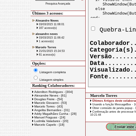
Pesquisa Avançada
Últimos 3 acessos:
Alexandre Neves
03/03/2015 11:08:01
167 acesso(s)
Quebra-Lin
alexandre neves
03/03/2015 11:06:42
1 acesso(s)
Colaborador
Marcelo Torres
Categoria(s
21/01/2015 15:24:53
61 acesso(s)
Versão.....
Data.......
Opções:
Visualizado
Listagem completa
Fonte......
Listagem simples
Ranking Colaboradores:
Adenilton Rodrigues - [304]
Marcelo Torres
Alexandre Neves - [61]
Douglas Freire - [54]
Últimos Artigos deste colabora
Marcelo Giovanni - [53]
Usando a função MessageBox - 16
Marcelo Torres - [43]
Obter conteúdo de janela popup - 
Angelita Bernardes - [31]
Confirmação antes de processar fo
Addy Magalhães Cunha - [28]
10:21:44
Manuel Fraguas - [24]
Ludmila Valadares - [20]
Marcelo Capelo - [18]