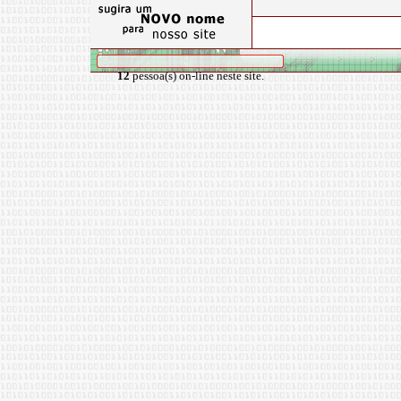
12
pessoa(s) on-line neste site.